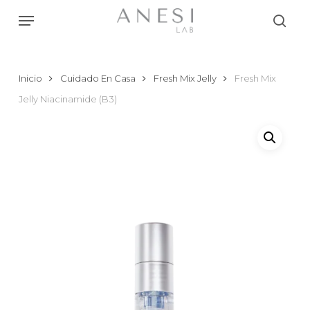
Skip
Menu
to
searc
main
content
Inicio
Cuidado En Casa
Fresh Mix Jelly
Fresh Mix
Jelly Niacinamide (B3)